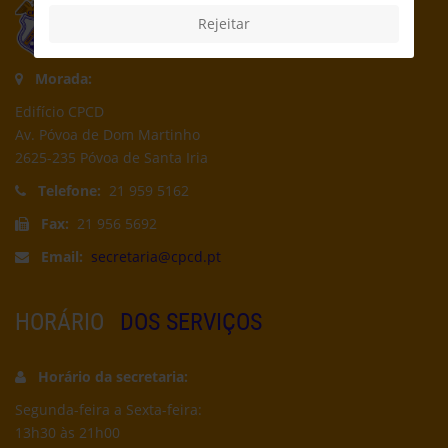
Rejeitar
Morada:
Edifício CPCD
Av. Póvoa de Dom Martinho
2625-235 Póvoa de Santa Iria
Telefone:
21 959 5162
Fax:
21 956 5692
Email:
secretaria@cpcd.pt
HORÁRIO
DOS SERVIÇOS
Horário da secretaria:
Segunda-feira a Sexta-feira:
13h30 às 21h00