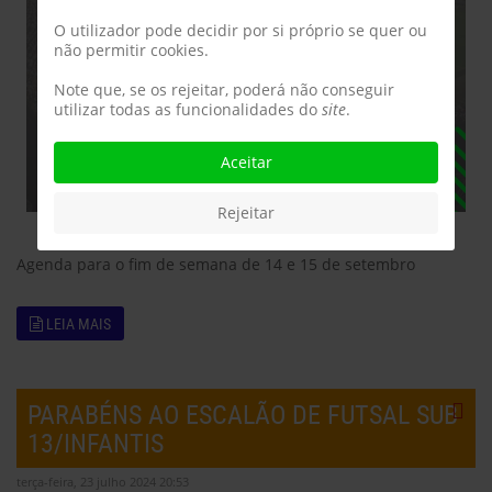
O utilizador pode decidir por si próprio se quer ou
não permitir cookies.
Note que, se os rejeitar, poderá não conseguir
utilizar todas as funcionalidades do
site
.
Aceitar
Rejeitar
Agenda para o fim de semana de 14 e 15 de setembro
LEIA MAIS
PARABÉNS AO ESCALÃO DE FUTSAL SUB
13/INFANTIS
terça-feira, 23 julho 2024 20:53