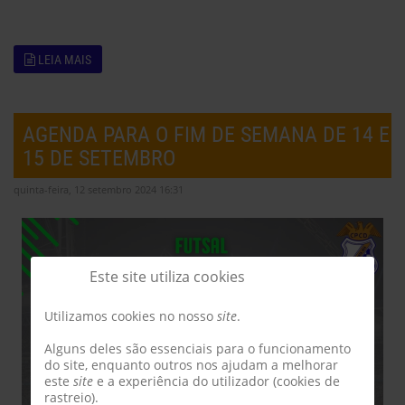
LEIA MAIS
AGENDA PARA O FIM DE SEMANA DE 14 E
15 DE SETEMBRO
quinta-feira, 12 setembro 2024 16:31
Este site utiliza cookies
Utilizamos cookies no nosso
site
.
Alguns deles são essenciais para o funcionamento
do site, enquanto outros nos ajudam a melhorar
este
site
e a experiência do utilizador (cookies de
rastreio).