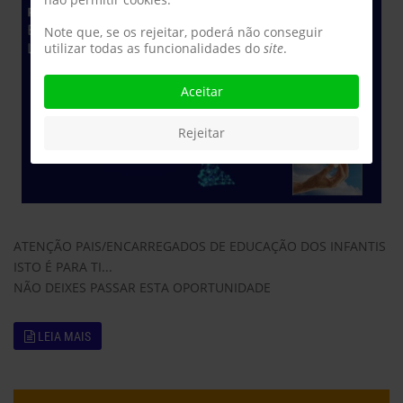
Note que, se os rejeitar, poderá não conseguir
utilizar todas as funcionalidades do
site
.
Aceitar
Rejeitar
ATENÇÃO PAIS/ENCARREGADOS DE EDUCAÇÃO DOS INFANTIS
ISTO É PARA TI...
NÃO DEIXES PASSAR ESTA OPORTUNIDADE
LEIA MAIS