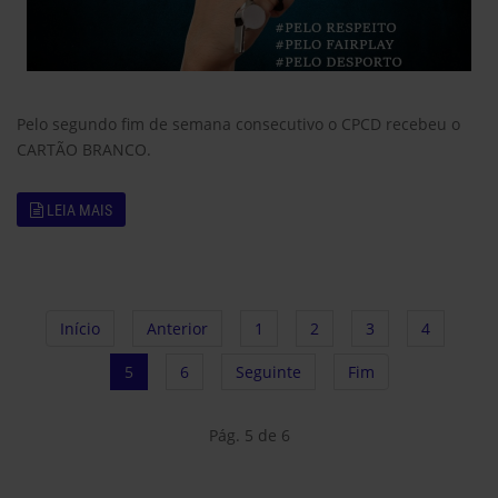
Pelo segundo fim de semana consecutivo o CPCD recebeu o
CARTÃO BRANCO.
LEIA MAIS
Início
Anterior
1
2
3
4
5
6
Seguinte
Fim
Pág. 5 de 6