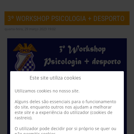
3º WORKSHOP PSICOLOGIA + DESPORTO
quarta-feira, 29 março 2023 19:02
Este site utiliza cookies
Utilizamos cookies no nosso
site
.
Alguns deles são essenciais para o funcionamento
do site, enquanto outros nos ajudam a melhorar
este
site
e a experiência do utilizador (cookies de
rastreio).
O utilizador pode decidir por si próprio se quer ou
não permitir cookies.