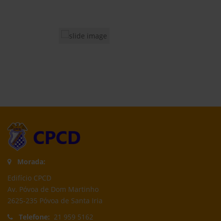
Morada:
Edifício CPCD
Av. Póvoa de Dom Martinho
2625-235 Póvoa de Santa Iria
Telefone:
21 959 5162