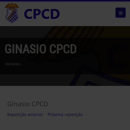
GINASIO CPCD
Horários
Ginasio CPCD
Repetição anterior
Próxima repetição