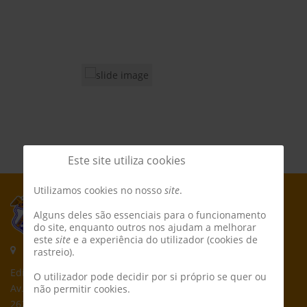
Este site utiliza cookies
Utilizamos cookies no nosso
site
.
Alguns deles são essenciais para o funcionamento
do site, enquanto outros nos ajudam a melhorar
este
site
e a experiência do utilizador (cookies de
Morada:
rastreio).
Edifício CPCD
O utilizador pode decidir por si próprio se quer ou
Av. Póvoa de Dom Martinho
não permitir cookies.
2625-235 Póvoa de Santa Iria