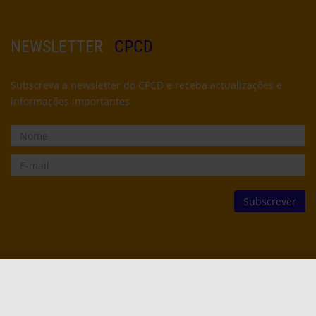
NEWSLETTER
CPCD
Subscreva a newsletter do CPCD e receba actualizações e
informações importantes
© CPCD -
Centro Popular de Cultura e Desporto
2022
2012
2010
SENSEI PERALTA