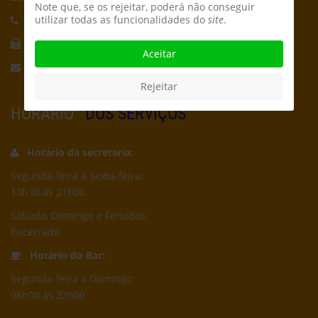
Note que, se os rejeitar, poderá não conseguir
utilizar todas as funcionalidades do
site
.
Telefone:
21 959 5162
Fax:
21 956 5692
Aceitar
Email:
secretaria@cpcd.pt
Rejeitar
HORÁRIO
DOS SERVIÇOS
Horário da secretaria:
Segunda-feira a Sexta-feira:
13h30 às 21h00
Sábado, Domingo e Feriados:
Encerrado
Horário do Bar:
Segunda-feira a Domingo:
08h00 às 23h00