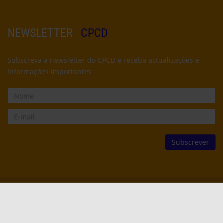
NEWSLETTER
CPCD
Subscreva a newsletter do CPCD e receba actualizações e
informações importantes
© CPCD -
Centro Popular de Cultura e Desporto
2022
2012
2010
SENSEI PERALTA