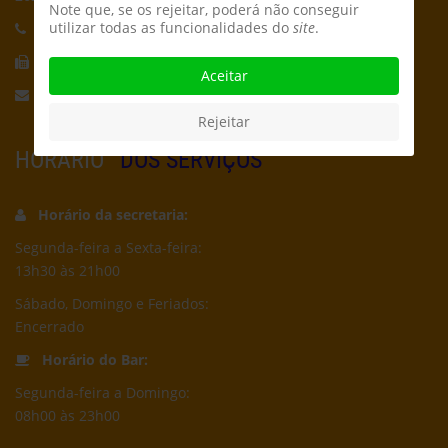
Note que, se os rejeitar, poderá não conseguir
utilizar todas as funcionalidades do
site
.
Telefone:
21 959 5162
Fax:
21 956 5692
Aceitar
Email:
secretaria@cpcd.pt
Rejeitar
HORÁRIO
DOS SERVIÇOS
Horário da secretaria:
Segunda-feira a Sexta-feira:
13h30 às 21h00
Sábado, Domingo e Feriados:
Encerrado
Horário do Bar:
Segunda-feira a Domingo:
08h00 às 23h00