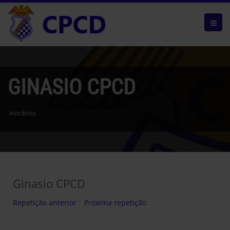
GINASIO CPCD
Horários
Ginasio CPCD
Repetição anterior
Próxima repetição