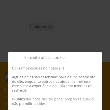
Este site utiliza cookies
Utilizamos cookies no nosso
site
.
Alguns deles são essenciais para o funcionamento
do site, enquanto outros nos ajudam a melhorar
este
site
e a experiência do utilizador (cookies de
Morada:
rastreio).
Edifício CPCD
O utilizador pode decidir por si próprio se quer ou
Av. Póvoa de Dom Martinho
não permitir cookies.
2625-235 Póvoa de Santa Iria