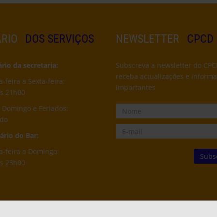
RIO
DOS SERVIÇOS
NEWSLETTER
CPCD
io da secretaria:
Subscreva a newsletter do CPC
receba actualizações e inform
feira a Sexta-feira:
importantes
s 21h00
 Domingo e Feriados:
ado
rio do Bar:
-feira a Domingo:
s 23h00