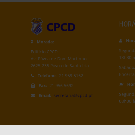
HORÁ
Horár
Morada:
Segunda-
Edifício CPCD
13h30 à
Av. Póvoa de Dom Martinho
2625-235 Póvoa de Santa Iria
Sábado,
Encerr
Telefone:
21 959 5162
Horá
Fax:
21 956 5692
Segunda
Email:
secretaria@cpcd.pt
08h00 à