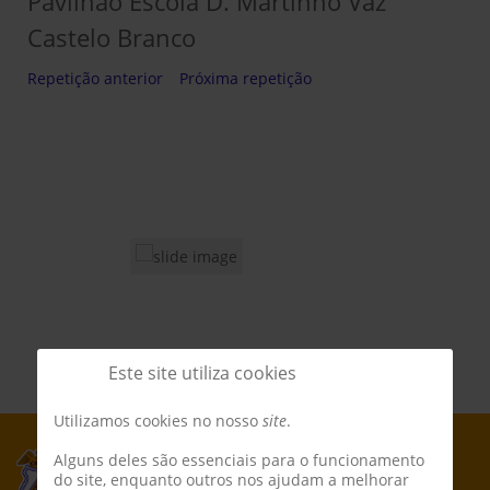
Pavilhão Escola D. Martinho Vaz
Castelo Branco
Repetição anterior
Próxima repetição
Este site utiliza cookies
Utilizamos cookies no nosso
site
.
Alguns deles são essenciais para o funcionamento
do site, enquanto outros nos ajudam a melhorar