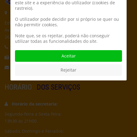
este
site
e a experiência do utilizador (cookies de
rastreio).
Morada:
O utilizador pode decidir por si próprio se quer ou
Edifício CPCD
não permitir cookies.
Av. Póvoa de Dom Martinho
Note que, se os rejeitar, poderá não conseguir
2625-235 Póvoa de Santa Iria
utilizar todas as funcionalidades do
site
.
Telefone:
21 959 5162
Aceitar
Fax:
21 956 5692
Email:
secretaria@cpcd.pt
Rejeitar
HORÁRIO
DOS SERVIÇOS
Horário da secretaria:
Segunda-feira a Sexta-feira:
13h30 às 21h00
Sábado, Domingo e Feriados: