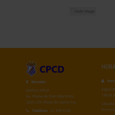
HORÁ
Horár
Morada:
Segunda-
Edifício CPCD
13h30 à
Av. Póvoa de Dom Martinho
2625-235 Póvoa de Santa Iria
Sábado,
Encerr
Telefone:
21 959 5162