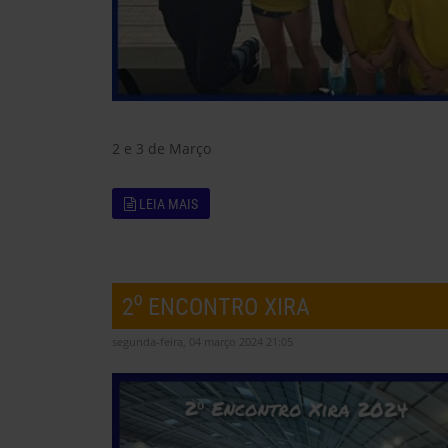
2 e 3 de Março
LEIA MAIS
2⁰ ENCONTRO XIRA
segunda-feira, 04 março 2024 21:05