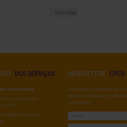
RIO
DOS SERVIÇOS
NEWSLETTER
CPCD
io da secretaria:
Subscreva a newsletter do CPC
receba actualizações e inform
feira a Sexta-feira:
importantes
s 21h00
 Domingo e Feriados:
ado