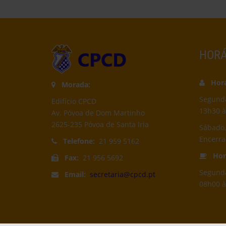
HORÁ
Horár
Morada:
Segunda-
Edifício CPCD
13h30 à
Av. Póvoa de Dom Martinho
2625-235 Póvoa de Santa Iria
Sábado,
Encerr
Telefone:
21 959 5162
Horá
Fax:
21 956 5692
Segunda
Email:
secretaria@cpcd.pt
08h00 à