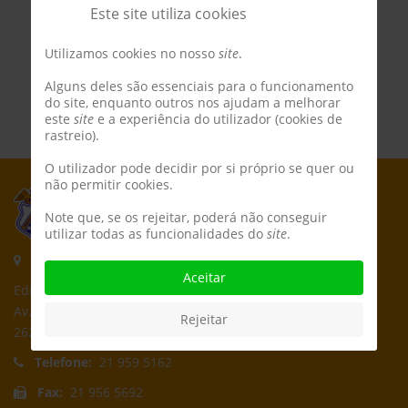
Este site utiliza cookies
Utilizamos cookies no nosso
site
.
Alguns deles são essenciais para o funcionamento
do site, enquanto outros nos ajudam a melhorar
este
site
e a experiência do utilizador (cookies de
rastreio).
O utilizador pode decidir por si próprio se quer ou
não permitir cookies.
Note que, se os rejeitar, poderá não conseguir
utilizar todas as funcionalidades do
site
.
Morada:
Aceitar
Edifício CPCD
Av. Póvoa de Dom Martinho
Rejeitar
2625-235 Póvoa de Santa Iria
Telefone:
21 959 5162
Fax:
21 956 5692