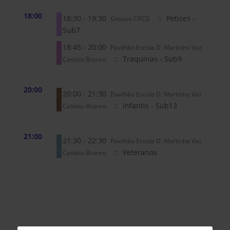
18:00
18:30 - 19:30
:: Petizes -
Ginasio CPCD
Sub7
18:45 - 20:00
Pavilhão Escola D. Martinho Vaz
:: Traquinas - Sub9
Castelo Branco
20:00
20:00 - 21:30
Pavilhão Escola D. Martinho Vaz
:: Infantis - Sub13
Castelo Branco
21:00
21:30 - 22:30
Pavilhão Escola D. Martinho Vaz
:: Veteranos
Castelo Branco