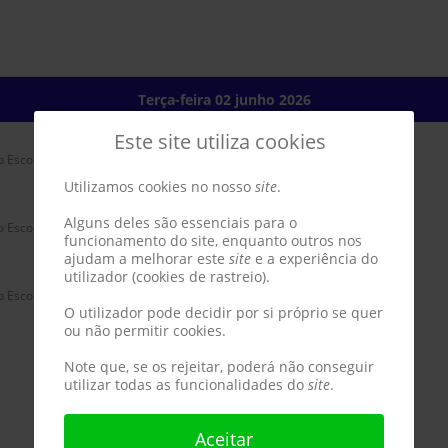
Terça-feira 02 junho 2026
Este site utiliza cookies
:: Benjamins - Sub11
o Escola D. Martinho Vaz Castelo Branco
Utilizamos cookies no nosso
site
.
Alguns deles são essenciais para o
:: Iniciados - Sub15
o Escola D. Martinho Vaz Castelo Branco
funcionamento do site, enquanto outros nos
ajudam a melhorar este
site
e a experiência do
utilizador (cookies de rastreio).
:: Veteranos
o Escola D. Martinho Vaz Castelo Branco
O utilizador pode decidir por si próprio se quer
ou não permitir cookies.
Note que, se os rejeitar, poderá não conseguir
utilizar todas as funcionalidades do
site
.
Aceitar