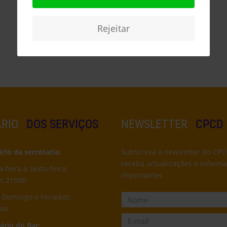
Rejeitar
RIO
DOS SERVIÇOS
NEWSLETTER
CPCD
io da secretaria:
Subscreva a newsletter do CPC
receba actualizações e inform
feira a Sexta-feira:
importantes
s 21h00
 Domingo e Feriados:
ado
rio do Bar: