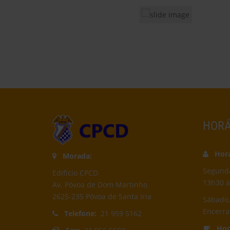
HORÁ
Horár
Morada:
Segunda-
Edifício CPCD
13h30 à
Av. Póvoa de Dom Martinho
2625-235 Póvoa de Santa Iria
Sábado,
Encerr
Telefone:
21 959 5162
Horá